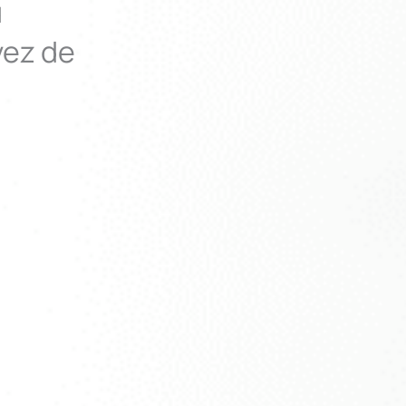
u
vez de